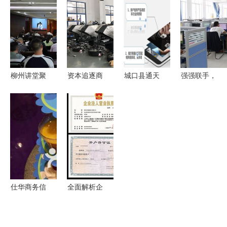
航 锻造全
品，助力企
责任公司
何学会自主
球领先产
业信任与品
专业商务信
翱翔
能，引领产
牌传播
息咨询服务
业智变新纪
元
柳州讲堂聚
资本追逐商
城口县通天
强强联手，
焦对话式AI
用清洁机器
下商务网免
共铸未来
学习热潮涌
人赛道，行
费咨询-新
——济宁工
动，赋能产
业龙头已构
闻动态 商
信商务职业
业新生
建壁垒
务信息服务
培训学校与
再升级
山东儒家企
业管理咨询
公司战略合
仕华商务信
全面解析企
作签约仪式
息咨询公司
业管理咨
成功举行
周边美食探
询、税务咨