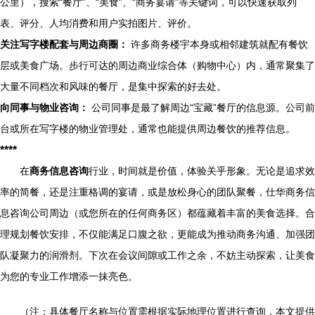
公里），搜索“餐厅”、“美食”、“商务宴请”等关键词，可以快速获取列
表、评分、人均消费和用户实拍图片、评价。
关注写字楼配套与周边商圈：
许多商务楼宇本身或相邻建筑就配有餐饮
层或美食广场。步行可达的周边商业综合体（购物中心）内，通常聚集了
大量不同档次和风味的餐厅，是集中探索的好去处。
向同事与物业咨询：
公司同事是最了解周边“宝藏”餐厅的信息源。公司前
台或所在写字楼的物业管理处，通常也能提供周边餐饮的推荐信息。
****
在
商务信息咨询
行业，时间就是价值，体验关乎形象。无论是追求效
率的简餐，还是注重格调的宴请，或是放松身心的团队聚餐，仕华商务信
息咨询公司周边（或您所在的任何商务区）都蕴藏着丰富的美食选择。合
理规划餐饮安排，不仅能满足口腹之欲，更能成为推动商务沟通、加强团
队凝聚力的润滑剂。下次在会议间隙或工作之余，不妨主动探索，让美食
为您的专业工作增添一抹亮色。
（注：具体餐厅名称与位置需根据实际地理位置进行查询，本文提供