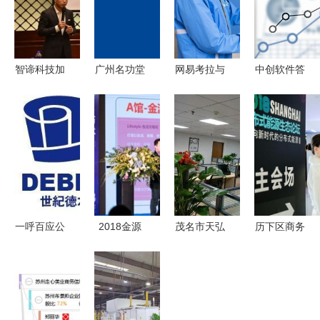
智谛科技加
广州名功堂
网易考拉与
中创软件答
入中国家居
商业咨询
苏宁战略布
科创板问询
绿色环保正
局深化 从
定制化开发
品 打造智
线上到线下
外采不涉核
能家居生态
的跨界合作
心技术，深
新范式
化金融与电
信行业布局
一呼百应公
2018金源
茂名市天弘
历下区商务
司频道 商
里产品发布
商务信息咨
会议 高性
务信息咨询
暨招商启动
询 专业信
价比之选，
的价值与实
仪式盛大启
息服务助力
一键在线咨
践
幕 金源·一
企业发展
询获取智慧