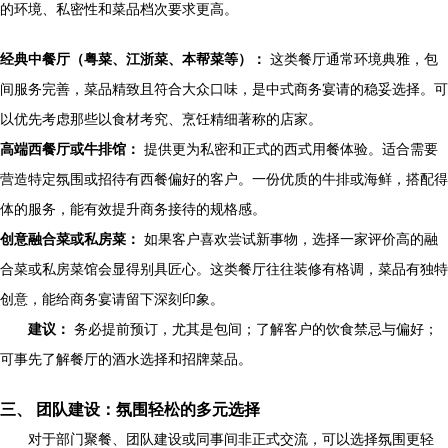
的环境、私密性和菜品档次要求更高。
经典中餐厅（粤菜、江浙菜、本帮菜等）：
这类餐厅通常环境典雅，包
间服务完善，菜品精致且符合大众口味，是中式商务宴请的稳妥选择。可
以优先考虑那些以食材考究、烹饪精细著称的店家。
高端西餐厅或牛排馆：
提供更为私密和正式的西式用餐体验。适合需要
营造特定氛围或招待有西餐偏好的客户。一份优质的牛排或海鲜，搭配得
体的服务，能有效提升商务接待的规格感。
创意融合菜或私房菜：
如果客户喜欢尝试新事物，选择一家评价高的融
合菜或私房菜馆会显得别具匠心。这类餐厅往往装修有格调，菜品有独特
创意，能给商务宴请留下深刻印象。
建议：
务必提前预订，尤其是包间；了解客户的饮食禁忌与偏好；
可事先了解餐厅的酒水选择和招牌菜品。
三、 团队建设：氛围轻松的多元选择
对于部门聚餐、团队建设或同事间非正式交流，可以选择氛围更轻