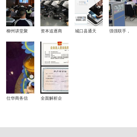
球领先产
业信任与品
专业商务信
翱翔
能，引领产
牌传播
息咨询服务
业智变新纪
元
柳州讲堂聚
资本追逐商
城口县通天
强强联手，
焦对话式AI
用清洁机器
下商务网免
共铸未来
学习热潮涌
人赛道，行
费咨询-新
——济宁工
动，赋能产
业龙头已构
闻动态 商
信商务职业
业新生
建壁垒
务信息服务
培训学校与
再升级
山东儒家企
业管理咨询
公司战略合
仕华商务信
全面解析企
作签约仪式
息咨询公司
业管理咨
成功举行
周边美食探
询、税务咨
索 高效商
询、商务信
务洽谈与美
息咨询与建