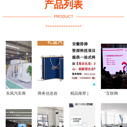
产品列表
PRODUCT
----------------
东风汽车商
商务信息咨
精品推荐 |
“互联网
用车轮智能
询 精选高
安徽卧涛科
+”风口下，
工厂建设启
档刻字礼
技咨询有限
传统企业如
航 锻造全
品，助力企
责任公司
何学会自主